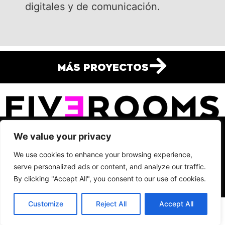
digitales y de comunicación.
Más Proyectos
C/ Cronos, 10, planta 2, puerta 3, 28037 - Madrid, Spain
We value your privacy
info@fiverooms.es
+34 91 495 29 69
We use cookies to enhance your browsing experience,
Síguenos
serve personalized ads or content, and analyze our traffic.
2023 All Rights Reserved Fiverooms
Aviso legal
By clicking "Accept All", you consent to our use of cookies.
Política de privacidad
Cookies
Customize
Reject All
Accept All